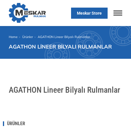
Meskar Store
Home
Ürünler
AGATHON Lineer Bilyalı Rulmanlar
You are here:
AGATHON LINEER BILYALI RULMANLAR
AGATHON Lineer Bilyalı Rulmanlar
ÜRÜNLER