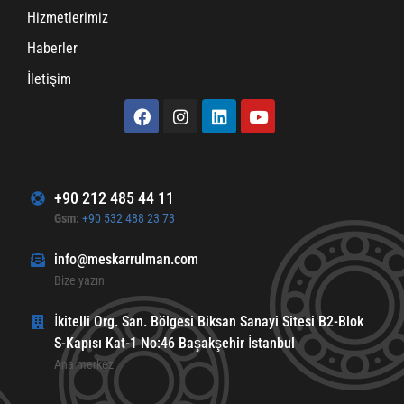
Hizmetlerimiz
Haberler
İletişim
+90 212 485 44 11
Gsm:
+90 532 488 23 73
info@meskarrulman.com
Bize yazın
İkitelli Org. San. Bölgesi Biksan Sanayi Sitesi B2-Blok
S-Kapısı Kat-1 No:46 Başakşehir İstanbul
Ana merkez