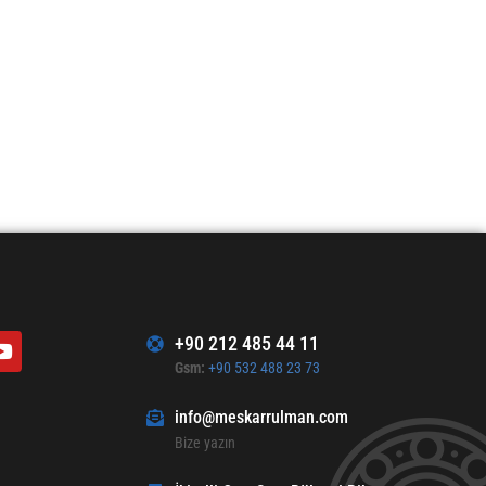
+90 212 485 44 11
Gsm:
+90 532 488 23 73
info@meskarrulman.com
Bize yazın