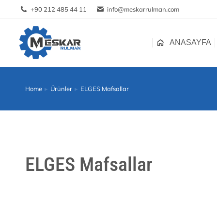
+90 212 485 44 11
info@meskarrulman.com
ANASAYFA
ANASAYFA
Home
Ürünler
ELGES Mafsallar
You are here:
ELGES Mafsallar